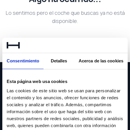
Lo sentimos pero el coche que buscas ya no está
disponible.
Volver a buscar
Consentimiento
Detalles
Acerca de las cookies
Esta página web usa cookies
Las cookies de este sitio web se usan para personalizar
el contenido y los anuncios, ofrecer funciones de redes
NEWSLETTER
sociales y analizar el tráfico. Además, compartimos
información sobre el uso que haga del sitio web con
Suscríbete y recibe las últimas novedades y ofertas.
nuestros partners de redes sociales, publicidad y análisis
web, quienes pueden combinarla con otra información