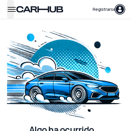
Carhub
Registrarse
open navigation menu
Algo ha ocurrido...