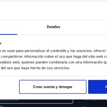
Algo ha ocurrido...
sentimos pero el coche que buscas ya no está disponi
Detalles
Volver a buscar
s
b se usan para personalizar el contenido y los anuncios, ofrecer
s, compartimos información sobre el uso que haga del sitio web 
 análisis web, quienes pueden combinarla con otra información q
r del uso que haya hecho de sus servicios.
TTER
ENLACES
Crear cuenta y denegar
A
e y recibe las últimas novedades y ofertas.
Buscar coche
Oferta persona
los