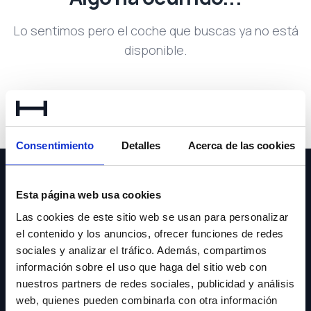
Lo sentimos pero el coche que buscas ya no está
disponible.
Volver a buscar
Consentimiento
Detalles
Acerca de las cookies
Esta página web usa cookies
Las cookies de este sitio web se usan para personalizar
el contenido y los anuncios, ofrecer funciones de redes
NEWSLETTER
sociales y analizar el tráfico. Además, compartimos
información sobre el uso que haga del sitio web con
Suscríbete y recibe las últimas novedades y ofertas.
nuestros partners de redes sociales, publicidad y análisis
web, quienes pueden combinarla con otra información