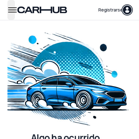
Carhub
Registrarse
open navigation menu
Algo ha ocurrido...