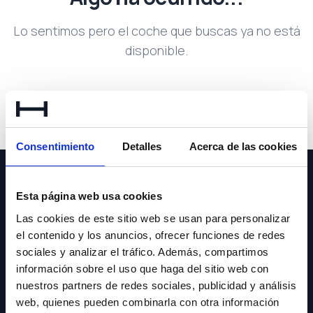
Lo sentimos pero el coche que buscas ya no está
disponible.
Volver a buscar
Consentimiento
Detalles
Acerca de las cookies
Esta página web usa cookies
Las cookies de este sitio web se usan para personalizar
el contenido y los anuncios, ofrecer funciones de redes
NEWSLETTER
sociales y analizar el tráfico. Además, compartimos
información sobre el uso que haga del sitio web con
Suscríbete y recibe las últimas novedades y ofertas.
nuestros partners de redes sociales, publicidad y análisis
web, quienes pueden combinarla con otra información