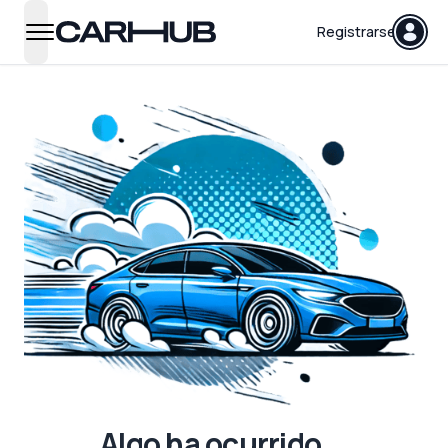
Carhub
Registrarse
open navigation menu
Algo ha ocurrido...