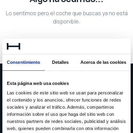
Lo sentimos pero el coche que buscas ya no está
disponible.
Volver a buscar
Consentimiento
Detalles
Acerca de las cookies
Esta página web usa cookies
Las cookies de este sitio web se usan para personalizar
el contenido y los anuncios, ofrecer funciones de redes
NEWSLETTER
sociales y analizar el tráfico. Además, compartimos
información sobre el uso que haga del sitio web con
Suscríbete y recibe las últimas novedades y ofertas.
nuestros partners de redes sociales, publicidad y análisis
web, quienes pueden combinarla con otra información