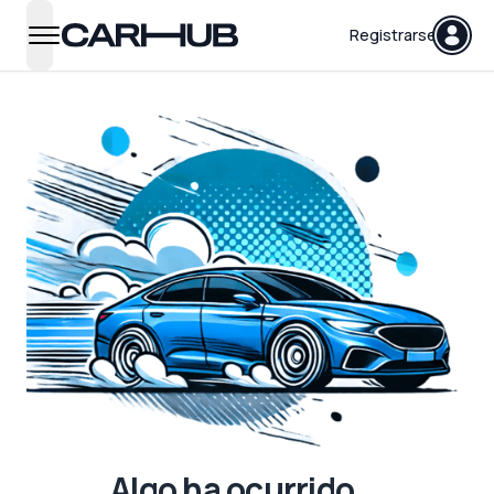
Carhub
Registrarse
open navigation menu
Algo ha ocurrido...