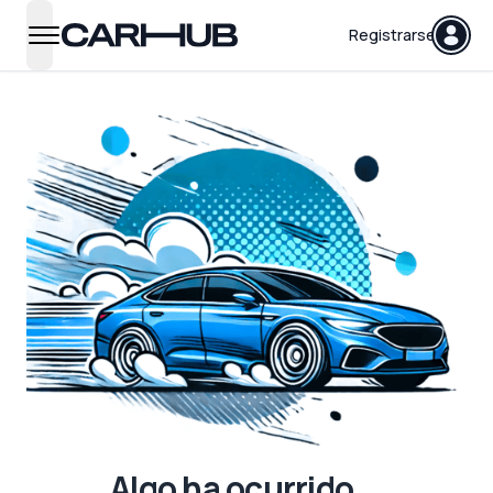
Carhub
Registrarse
open navigation menu
Algo ha ocurrido...