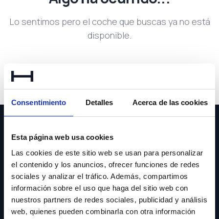
Lo sentimos pero el coche que buscas ya no está
disponible.
Volver a buscar
Consentimiento
Detalles
Acerca de las cookies
Esta página web usa cookies
Las cookies de este sitio web se usan para personalizar
el contenido y los anuncios, ofrecer funciones de redes
NEWSLETTER
sociales y analizar el tráfico. Además, compartimos
información sobre el uso que haga del sitio web con
Suscríbete y recibe las últimas novedades y ofertas.
nuestros partners de redes sociales, publicidad y análisis
web, quienes pueden combinarla con otra información