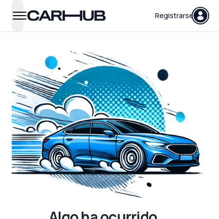
Carhub
Registrarse
open navigation menu
Algo ha ocurrido...