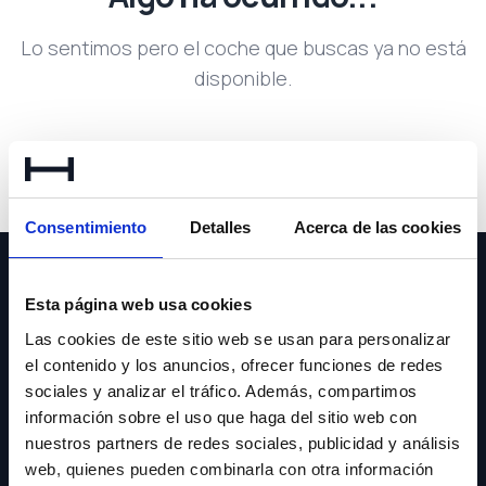
Lo sentimos pero el coche que buscas ya no está
disponible.
Volver a buscar
Consentimiento
Detalles
Acerca de las cookies
Esta página web usa cookies
Las cookies de este sitio web se usan para personalizar
el contenido y los anuncios, ofrecer funciones de redes
NEWSLETTER
sociales y analizar el tráfico. Además, compartimos
información sobre el uso que haga del sitio web con
Suscríbete y recibe las últimas novedades y ofertas.
nuestros partners de redes sociales, publicidad y análisis
web, quienes pueden combinarla con otra información