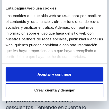
Q3
, especialmente en el mercado de
Esta página web usa cookies
segunda mano. Esta diferencia de precio
Las cookies de este sitio web se usan para personalizar
hace que el
Tiguan sea ligeramente más
el contenido y los anuncios, ofrecer funciones de redes
atractivo para familias que buscan un
sociales y analizar el tráfico. Además, compartimos
coche espacioso, avanzado
información sobre el uso que haga del sitio web con
tecnológicamente y a buen precio.
nuestros partners de redes sociales, publicidad y análisis
Sin embargo, si valoras el
diseño premium,
web, quienes pueden combinarla con otra información
que les haya proporcionado o que hayan recopilado a
la tecnología avanzada y un enfoque más
partir del uso que haya hecho de sus servicios.
deportivo, el Audi Q3 puede ser el claro
ganador
, aunque su precio sea algo más
elevado.
Aceptar y continuar
Actualmente, el
Audi Q3 comienza en
45.260€
, sin ofertas o promociones. En
Crear cuenta y denegar
cambio, el
Volkswagen Tiguan tiene un
precio de salida de 39.180€
, sin
descuentos. Teniendo en cuenta lo