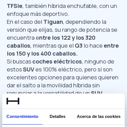
TFSIe
, también híbrida enchufable, con un
enfoque más deportivo.
En el caso del
Tiguan
, dependiendo la
versión que elijas, su rango de potencia se
encuentra e
ntre los 122 y los 320
caballos
, mientras que el
Q3
lo hace
entre
los 150 y los 400 caballos.
Si buscas
coches eléctricos
, ninguno de
estos
SUV
es 100% eléctrico, pero sí son
excelentes opciones para quienes quieren
dar el salto a la movilidad híbrida sin
renunciar a la versatilidad de un
SUV
familiar
.
Precio
En cuanto al precio, el
Volkswagen Tiguan
Consentimiento
Detalles
Acerca de las cookies
es generalmente más barato que el Audi