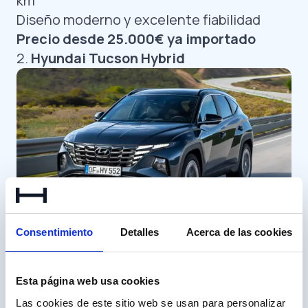
km
Diseño moderno y excelente fiabilidad
Precio desde 25.000€ ya importado
2.
Hyundai Tucson Hybrid
Uno de los
SUV más equilibrados del
Consentimiento
Detalles
Acerca de las cookies
segmento
Diseño atractivo y mucha tecnología de
Esta página web usa cookies
serie
Las cookies de este sitio web se usan para personalizar